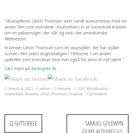
“Skuespilleren Ulrich Thomsen viser sandt auteurniveau med sin
anden film som instruktør. »Gutterbee« er en excentrisk kradser
om en pølsemager, der slår sig ned i det amerikanske
Midtvesten.
Vi kender Ulrich Thomsen som en skuespiller, der har stjålet
scener i film siden dogmebølgen i 1990erne. I sin anden
spillefilm som instruktør viser han også for alvor et nyt talent.”
Læs mere på
Berlingske.dk
March 8, 2021
admin
Review
2021
,
Blockbuster
,
Gutterbee
,
Review
,
Ulrich Thomsen
,
Viaplay
permalink
P
GUTTERBEE
SAMUEL GOLDWYN
o
FILMS ACQUIRES U.S.