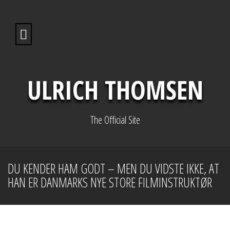
S
k
i
p
t
o
c
o
ULRICH THOMSEN
n
t
e
n
The Official Site
t
DU KENDER HAM GODT – MEN DU VIDSTE IKKE, AT
HAN ER DANMARKS NYE STORE FILMINSTRUKTØR